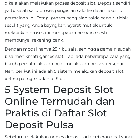
dikala akan melakukan proses deposit slot. Deposit sendiri
yaitu salah satu proses pengisian salo ke dalam akun di
permainan ini. Tetapi proses pengisian saldo sendiri tidak
sesulit yang Anda bayngkan. Syarat mutlak untuk
melakukan proses ini merupakan pemain mesti
mempunyai rekening bank.
Dengan modal hanya 25 ribu saja, sehingga pemain sudah
bisa menikmati games slot. Tapi ada beberarapa cara yang
butuh pemain lakukan buat melakukan proses tersebut.
Nah, berikut ini adalah 5 sistem melakukan deposit slot
online paling mudah di Slot.
5 System Deposit Slot
Online Termudah dan
Praktis di Daftar Slot
Deposit Pulsa
Sebelum melakukan proses deposit, ada beberapa hal yang