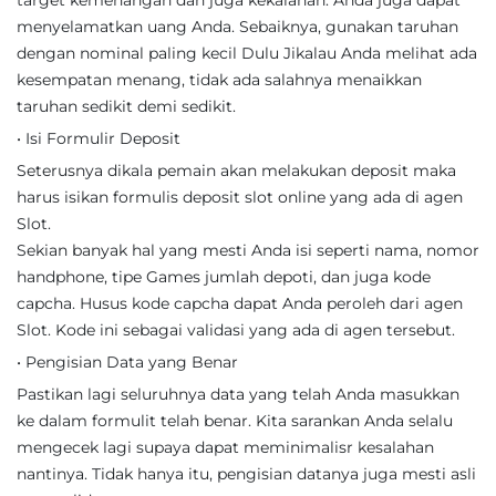
target kemenangan dan juga kekalahan. Anda juga dapat
menyelamatkan uang Anda. Sebaiknya, gunakan taruhan
dengan nominal paling kecil Dulu Jikalau Anda melihat ada
kesempatan menang, tidak ada salahnya menaikkan
taruhan sedikit demi sedikit.
• Isi Formulir Deposit
Seterusnya dikala pemain akan melakukan deposit maka
harus isikan formulis deposit slot online yang ada di agen
Slot.
Sekian banyak hal yang mesti Anda isi seperti nama, nomor
handphone, tipe Games jumlah depoti, dan juga kode
capcha. Husus kode capcha dapat Anda peroleh dari agen
Slot. Kode ini sebagai validasi yang ada di agen tersebut.
• Pengisian Data yang Benar
Pastikan lagi seluruhnya data yang telah Anda masukkan
ke dalam formulit telah benar. Kita sarankan Anda selalu
mengecek lagi supaya dapat meminimalisr kesalahan
nantinya. Tidak hanya itu, pengisian datanya juga mesti asli