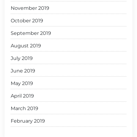
November 2019
October 2019
September 2019
August 2019
July 2019
June 2019
May 2019
April 2019
March 2019
February 2019