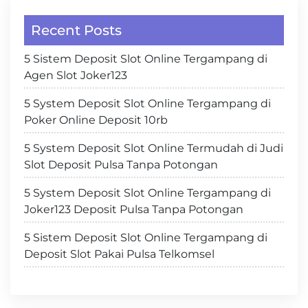
Recent Posts
5 Sistem Deposit Slot Online Tergampang di
Agen Slot Joker123
5 System Deposit Slot Online Tergampang di
Poker Online Deposit 10rb
5 System Deposit Slot Online Termudah di Judi
Slot Deposit Pulsa Tanpa Potongan
5 System Deposit Slot Online Tergampang di
Joker123 Deposit Pulsa Tanpa Potongan
5 Sistem Deposit Slot Online Tergampang di
Deposit Slot Pakai Pulsa Telkomsel