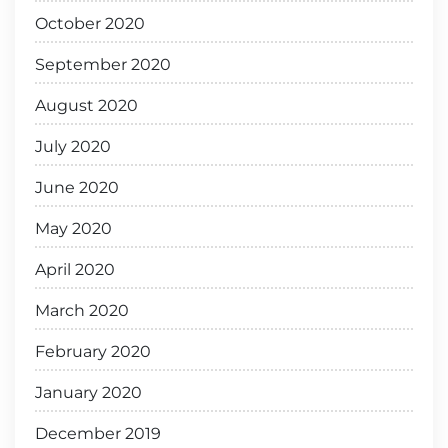
October 2020
September 2020
August 2020
July 2020
June 2020
May 2020
April 2020
March 2020
February 2020
January 2020
December 2019