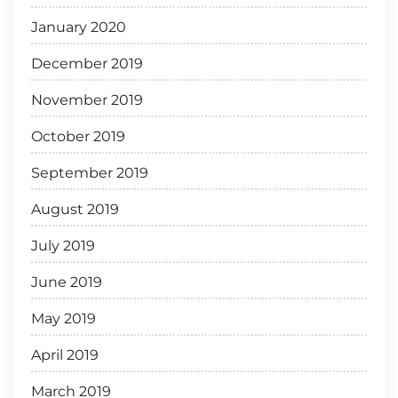
January 2020
December 2019
November 2019
October 2019
September 2019
August 2019
July 2019
June 2019
May 2019
April 2019
March 2019