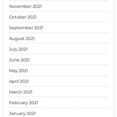
November 2021
October 2021
September 2021
August 2021
July 2021
June 2021
May 2021
April 2021
March 2021
February 2021
January 2021