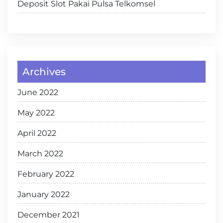
Deposit Slot Pakai Pulsa Telkomsel
Archives
June 2022
May 2022
April 2022
March 2022
February 2022
January 2022
December 2021