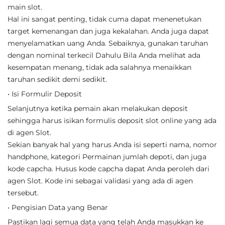
main slot.
Hal ini sangat penting, tidak cuma dapat menenetukan
target kemenangan dan juga kekalahan. Anda juga dapat
menyelamatkan uang Anda. Sebaiknya, gunakan taruhan
dengan nominal terkecil Dahulu Bila Anda melihat ada
kesempatan menang, tidak ada salahnya menaikkan
taruhan sedikit demi sedikit.
• Isi Formulir Deposit
Selanjutnya ketika pemain akan melakukan deposit
sehingga harus isikan formulis deposit slot online yang ada
di agen Slot.
Sekian banyak hal yang harus Anda isi seperti nama, nomor
handphone, kategori Permainan jumlah depoti, dan juga
kode capcha. Husus kode capcha dapat Anda peroleh dari
agen Slot. Kode ini sebagai validasi yang ada di agen
tersebut.
• Pengisian Data yang Benar
Pastikan lagi semua data yang telah Anda masukkan ke