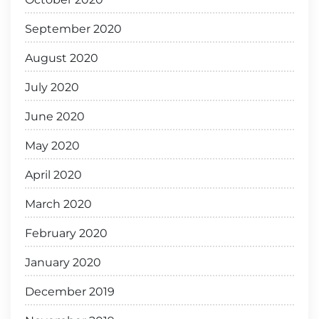
September 2020
August 2020
July 2020
June 2020
May 2020
April 2020
March 2020
February 2020
January 2020
December 2019