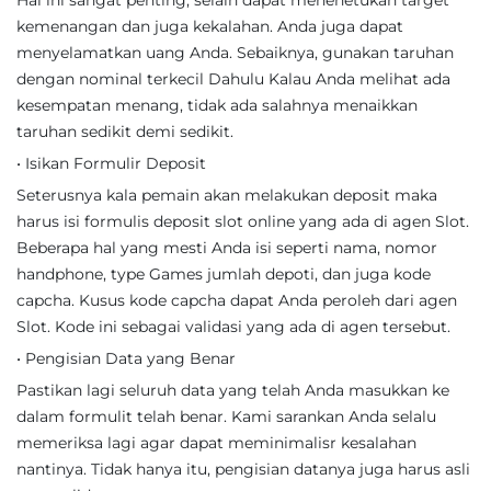
Hal ini sangat penting, selain dapat menenetukan target
kemenangan dan juga kekalahan. Anda juga dapat
menyelamatkan uang Anda. Sebaiknya, gunakan taruhan
dengan nominal terkecil Dahulu Kalau Anda melihat ada
kesempatan menang, tidak ada salahnya menaikkan
taruhan sedikit demi sedikit.
• Isikan Formulir Deposit
Seterusnya kala pemain akan melakukan deposit maka
harus isi formulis deposit slot online yang ada di agen Slot.
Beberapa hal yang mesti Anda isi seperti nama, nomor
handphone, type Games jumlah depoti, dan juga kode
capcha. Kusus kode capcha dapat Anda peroleh dari agen
Slot. Kode ini sebagai validasi yang ada di agen tersebut.
• Pengisian Data yang Benar
Pastikan lagi seluruh data yang telah Anda masukkan ke
dalam formulit telah benar. Kami sarankan Anda selalu
memeriksa lagi agar dapat meminimalisr kesalahan
nantinya. Tidak hanya itu, pengisian datanya juga harus asli