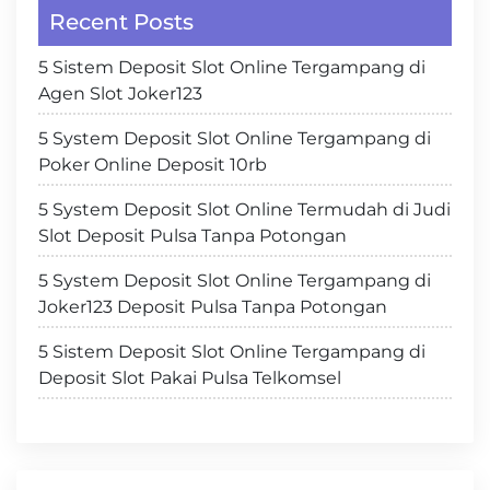
Recent Posts
5 Sistem Deposit Slot Online Tergampang di
Agen Slot Joker123
5 System Deposit Slot Online Tergampang di
Poker Online Deposit 10rb
5 System Deposit Slot Online Termudah di Judi
Slot Deposit Pulsa Tanpa Potongan
5 System Deposit Slot Online Tergampang di
Joker123 Deposit Pulsa Tanpa Potongan
5 Sistem Deposit Slot Online Tergampang di
Deposit Slot Pakai Pulsa Telkomsel