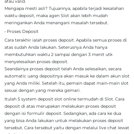
atau valid.
Mengapa mesti asli? Tujuannya, apabila terjadi kesalahan
waktu deposit, maka agen Slot akan lebih mudah
meringankan Anda menangani masalah tersebut.
• Proses Deposit
Cara terakhir ialah proses deposit. Apabila semua proses di
atas sudah Anda lakukan. Seterusnya Anda hanya
membutuhkan waktu 2 sampai dengan 3 menit utk
menyelesaikan proses deposit.
Seandainya proses deposit telah Anda selesaikan, secara
automatic uang depositnya akan masuk ke dalam akun slot
yang Anda miliki. Setelah itu, pemain dapat main-main slot
sesuai dengan yang mereka gemari.
Itulah 5 system deposit slot online termudah di Slot. Cara
deposit di atas merupakan melakukan proses deposit
dengan isi formulir deposit. Sedangkan, ada cara ke dua
yang bisa Anda lakukan untuk melakukan proses deposit
tersebut. Cara tersebut yaitu dengan melalui live chat lewat