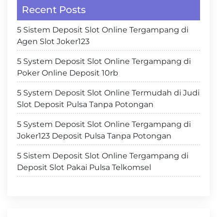
Recent Posts
5 Sistem Deposit Slot Online Tergampang di
Agen Slot Joker123
5 System Deposit Slot Online Tergampang di
Poker Online Deposit 10rb
5 System Deposit Slot Online Termudah di Judi
Slot Deposit Pulsa Tanpa Potongan
5 System Deposit Slot Online Tergampang di
Joker123 Deposit Pulsa Tanpa Potongan
5 Sistem Deposit Slot Online Tergampang di
Deposit Slot Pakai Pulsa Telkomsel