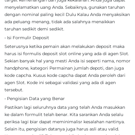
target kemenangan dan juga kekalahan. Anda juga dapat
menyelamatkan uang Anda. Sebaiknya, gunakan taruhan
dengan nominal paling kecil Dulu Kalau Anda menyaksikan
ada peluang menang, tidak ada salahnya menaikkan
taruhan sedikit demi sedikit.
• Isi Formulir Deposit
Seterusnya ketika pemain akan melakukan deposit maka
harus isi formulis deposit slot online yang ada di agen Slot.
Sekian banyak hal yang mesti Anda isi seperti nama, nomor
handphone, kategori Permainan jumlah depoti, dan juga
kode capcha. Kusus kode capcha dapat Anda peroleh dari
agen Slot. Kode ini sebagai validasi yang ada di agen
tersebut.
• Pengisian Data yang Benar
Pastikan lagi seluruhnya data yang telah Anda masukkan
ke dalam formulit telah benar. Kita sarankan Anda selalu
periksa lagi biar dapat meminimalisr kesalahan nantinya.
Selain itu, pengisian datanya juga harus asli atau valid.