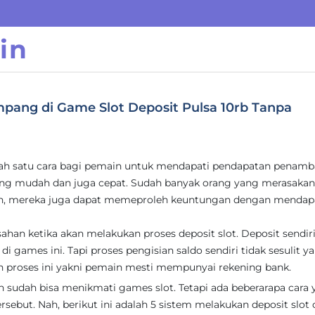
in
mpang di Game Slot Deposit Pulsa 10rb Tanpa
lah satu cara bagi pemain untuk mendapati pendapatan penam
lang mudah dan juga cepat. Sudah banyak orang yang merasakan
uran, mereka juga dapat memeproleh keuntungan dengan mendap
han ketika akan melakukan proses deposit slot. Deposit sendiri
di games ini. Tapi proses pengisian saldo sendiri tidak sesulit y
 proses ini yakni pemain mesti mempunyai rekening bank.
 sudah bisa menikmati games slot. Tetapi ada beberarapa cara
ebut. Nah, berikut ini adalah 5 sistem melakukan deposit slot 