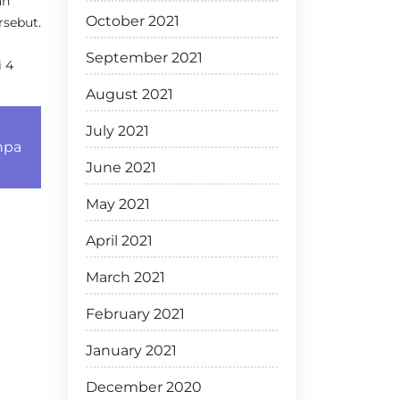
an
October 2021
rsebut.
September 2021
i 4
August 2021
July 2021
npa
June 2021
May 2021
April 2021
March 2021
February 2021
January 2021
December 2020