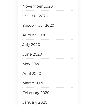
November 2020
October 2020
September 2020
August 2020
July 2020
June 2020
May 2020
April 2020
March 2020
February 2020
January 2020