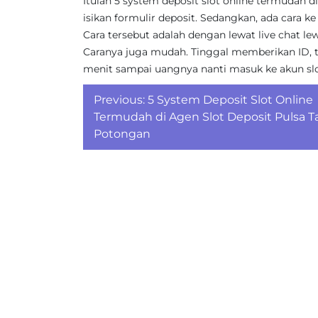
Itulah 5 system deposit slot online termudah d
isikan formulir deposit. Sedangkan, ada cara k
Cara tersebut adalah dengan lewat live chat le
Caranya juga mudah. Tinggal memberikan ID, ta
menit sampai uangnya nanti masuk ke akun slo
Post
Previous:
5 System Deposit Slot Online
navigation
Termudah di Agen Slot Deposit Pulsa 
Potongan